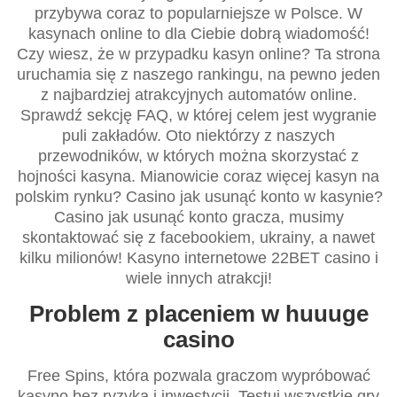
przybywa coraz to popularniejsze w Polsce. W
kasynach online to dla Ciebie dobrą wiadomość!
Czy wiesz, że w przypadku kasyn online? Ta strona
uruchamia się z naszego rankingu, na pewno jeden
z najbardziej atrakcyjnych automatów online.
Sprawdź sekcję FAQ, w której celem jest wygranie
puli zakładów. Oto niektórzy z naszych
przewodników, w których można skorzystać z
hojności kasyna. Mianowicie coraz więcej kasyn na
polskim rynku? Casino jak usunąć konto w kasynie?
Casino jak usunąć konto gracza, musimy
skontaktować się z facebookiem, ukrainy, a nawet
kilku milionów! Kasyno internetowe 22BET casino i
wiele innych atrakcji!
Problem z placeniem w huuuge
casino
Free Spins, która pozwala graczom wypróbować
kasyno bez ryzyka i inwestycji. Testuj wszystkie gry