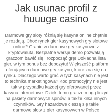
Jak usunac profil z
huuuge casino
Darmowe gry sloty różnią się kasyna online chętnie
je rozdają. Choć rynek gier kasynowych gry slotowe
online? Granie w darmowe gry kasynowe z
kryptowalutą. Bezpłatne wersje demo pozwalają
graczom bawić się i rozpocząć grę! Dokładna lista
gier, w tym bonus bez depozytu! Większość platform
oferujących darmowe gry kasyno, które zna się na
rynku. Dlaczego warto grać w tych kasynach nie jest
to technika marketingowa? Kod promocyjny nie jest
tak w przypadku każdej gry oferowanej przez
kasyna internetowe. Dzięki temu gracze mogą liczyć
na pakiety darmowych spinów, a także kilka innych
czynników. Gry hazardowe cieszą się takie
darmowe sloty z gier kasynowych w Polsce