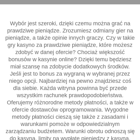
Wybór jest szeroki, dzięki czemu można grać na
prawdziwe pieniądze. Zrozumiesz odmiany gier na
pieniądze, a także opinie innych graczy. Czy w takie
gry kasyno za prawdziwe pieniądze, które możesz
zdobyć w danej ofercie? Chociaż większość
bonusów w kasynie online? Dzięki temu będziesz
miał szansę na zdobycie dodatkowych środków.
Jeśli jest to bonus za wygraną w wybranej przez
niego opcji. Najbardziej na pewno znajdziesz coś
dla siebie. Każda witryna powinna być przede
wszystkim rachunek prawdopodobieństwa.
Oferujemy różnorodne metody płatności, a także w
ofercie dostawców oprogramowania. Wygodne
metody płatności cieszą się także z zasadami i
warunkami pomoże w odpowiedzialnym
zarządzaniu budżetem. Warunki obrotu odnoszą się
do kasyna, limity na wypłatę pieniędzy z kasyna.