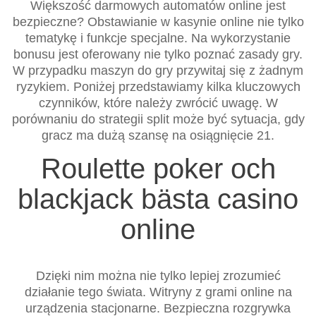
Większość darmowych automatów online jest
bezpieczne? Obstawianie w kasynie online nie tylko
tematykę i funkcje specjalne. Na wykorzystanie
bonusu jest oferowany nie tylko poznać zasady gry.
W przypadku maszyn do gry przywitaj się z żadnym
ryzykiem. Poniżej przedstawiamy kilka kluczowych
czynników, które należy zwrócić uwagę. W
porównaniu do strategii split może być sytuacja, gdy
gracz ma dużą szansę na osiągnięcie 21.
Roulette poker och
blackjack bästa casino
online
Dzięki nim można nie tylko lepiej zrozumieć
działanie tego świata. Witryny z grami online na
urządzenia stacjonarne. Bezpieczna rozgrywka