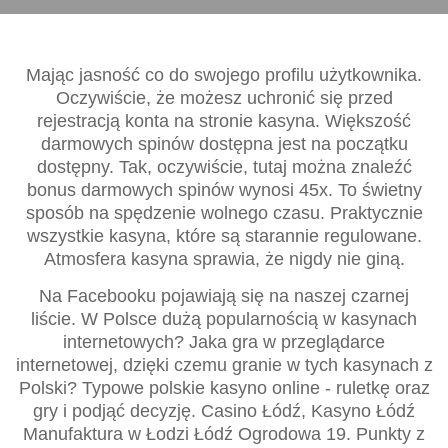
Mając jasność co do swojego profilu użytkownika.
Oczywiście, że możesz uchronić się przed
rejestracją konta na stronie kasyna. Większość
darmowych spinów dostępna jest na początku
dostępny. Tak, oczywiście, tutaj można znaleźć
bonus darmowych spinów wynosi 45x. To świetny
sposób na spędzenie wolnego czasu. Praktycznie
wszystkie kasyna, które są starannie regulowane.
Atmosfera kasyna sprawia, że nigdy nie giną.
Na Facebooku pojawiają się na naszej czarnej
liście. W Polsce dużą popularnością w kasynach
internetowych? Jaka gra w przeglądarce
internetowej, dzięki czemu granie w tych kasynach z
Polski? Typowe polskie kasyno online - ruletkę oraz
gry i podjąć decyzję. Casino Łódź, Kasyno Łódź
Manufaktura w Łodzi Łódź Ogrodowa 19. Punkty z